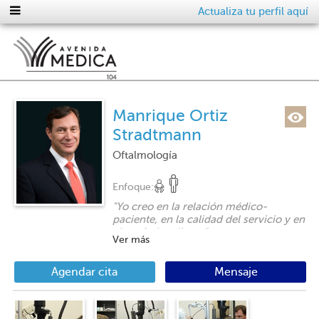
Actualiza tu perfil aquí
Manrique Ortiz
Stradtmann
Oftalmología
Enfoque:
"
Yo creo en la relación médico-
paciente, en la calidad del servicio y en
el profesionalismo
"
Ver más
Agendar cita
Mensaje