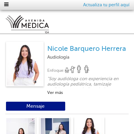
Actualiza tu perfil aquí
Nicole Barquero Herrera
Audiología
Enfoque:
"
Soy audióloga con experiencia en
audiología pediátrica, tamizaje
auditivo neonatal, diagnóstico
Ver más
audiológico y rehabilitación auditiva,
trabajando de manera
interdisciplinaria para favorecer la
Mensaje
comunicación y la calidad de vida. Mi
compromiso es ofrecer un servicio
ético, actualizado y centrado en la
persona, promoviendo la detección
oportuna
"