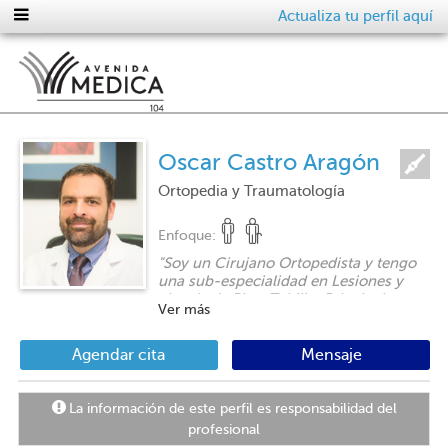
Actualiza tu perfil aquí
Oscar Castro Aragón
Ortopedia y Traumatología
Enfoque:
"
Soy un Cirujano Ortopedista y tengo
una sub-especialidad en Lesiones y
cirugía de Pie y Tobillo. Principalmente
Ver más
en adultos.
"
Agendar cita
Mensaje
La información de este perfil es responsabilidad del
profesional