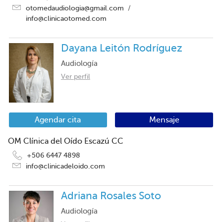
otomedaudiologia@gmail.com
/
info@clinicaotomed.com
Dayana Leitón Rodríguez
Audiología
Ver perfil
Agendar cita
Mensaje
OM Clínica del Oído Escazú CC
+506 6447 4898
info@clinicadeloido.com
Adriana Rosales Soto
Audiología