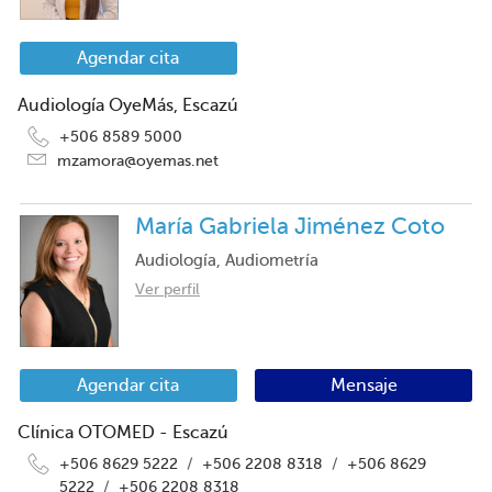
Agendar cita
Audiología OyeMás, Escazú
+506 8589 5000
mzamora@oyemas.net
María Gabriela Jiménez Coto
Audiología, Audiometría
Ver perfil
Agendar cita
Mensaje
Clínica OTOMED - Escazú
+506 8629 5222
/
+506 2208 8318
/
+506 8629
5222
/
+506 2208 8318