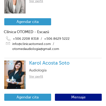
Ver perfil
Agendar cita
Clínica OTOMED - Escazú
+506 2208 8318
/
+506 8629 5222
info@clinicaotomed.com
/
otomedaudiologia@gmail.com
Karol Acosta Soto
Audiología
Ver perfil
Agendar cita
Mensaje